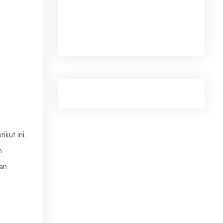
kut ini.
n
san