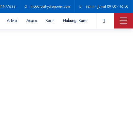
111-77633
info@ciptahydropower.com
Senin - Jumat 09:00 - 16:00
Artikel
Acara
Karir
Hubungi Kami