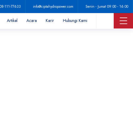
08-111-77633
info@ciptahydropower.com
Senin - Jumat 09:00 - 16:00
Artikel
Acara
Karir
Hubungi Kami
ja dan Kualitas