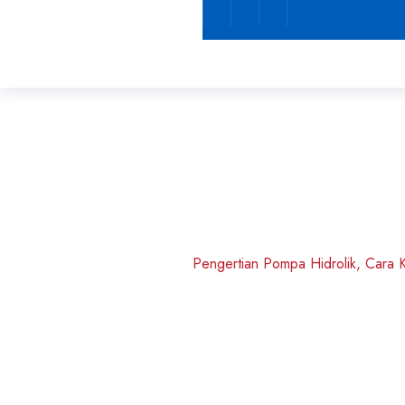
Pengertian Pompa
Pompa
Hidrolik
Pengertian Pompa Hidrolik, Cara 
Home