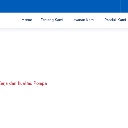
Home
Tentang Kami
Layanan Kami
Produk Kami
 Hidrolik, Cara Ker
Kerja dan Kualitas Pompa