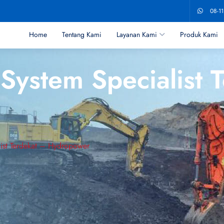
08-1
Home
Tentang Kami
Layanan Kami
Produk Kami
 System Specialist 
list Terdekat – Hydropower