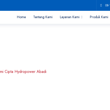
08-
Home
Tentang Kami
Layanan Kami
Produk Kami
stributor Resmi Ci
esmi Cipta Hydropower Abadi