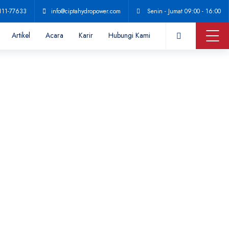
111-77633
info@ciptahydropower.com
Senin - Jumat 09:00 - 16:00
Artikel
Acara
Karir
Hubungi Kami
pta Hydropower