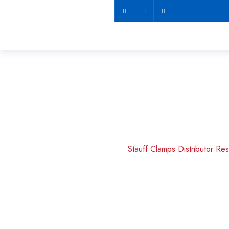
Stauff Clamps Di
Abadi
Home
Clamp Pipa
Stauff Clamps Distributor R